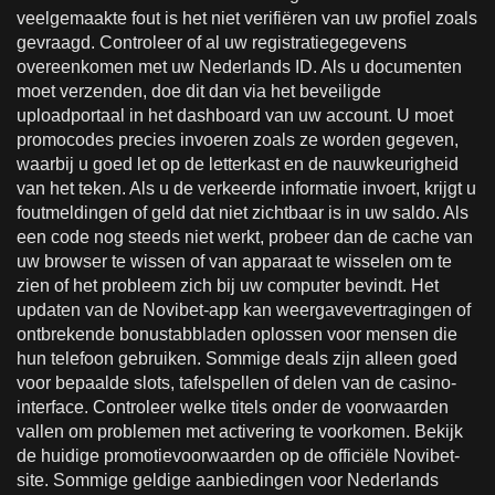
veelgemaakte fout is het niet verifiëren van uw profiel zoals
gevraagd. Controleer of al uw registratiegegevens
overeenkomen met uw Nederlands ID. Als u documenten
moet verzenden, doe dit dan via het beveiligde
uploadportaal in het dashboard van uw account. U moet
promocodes precies invoeren zoals ze worden gegeven,
waarbij u goed let op de letterkast en de nauwkeurigheid
van het teken. Als u de verkeerde informatie invoert, krijgt u
foutmeldingen of geld dat niet zichtbaar is in uw saldo. Als
een code nog steeds niet werkt, probeer dan de cache van
uw browser te wissen of van apparaat te wisselen om te
zien of het probleem zich bij uw computer bevindt. Het
updaten van de Novibet-app kan weergavevertragingen of
ontbrekende bonustabbladen oplossen voor mensen die
hun telefoon gebruiken. Sommige deals zijn alleen goed
voor bepaalde slots, tafelspellen of delen van de casino-
interface. Controleer welke titels onder de voorwaarden
vallen om problemen met activering te voorkomen. Bekijk
de huidige promotievoorwaarden op de officiële Novibet-
site. Sommige geldige aanbiedingen voor Nederlands