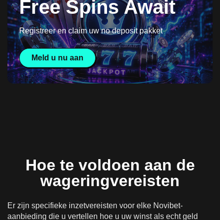
Free Spins Await
Registreer en claim uw no deposit pakket
Meld u nu aan
Hoe te voldoen aan de
wageringvereisten
Er zijn specifieke inzetvereisten voor elke Novibet-
aanbieding die u vertellen hoe u uw winst als echt geld