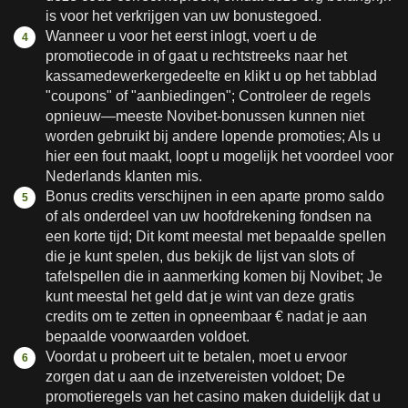
is voor het verkrijgen van uw bonustegoed.
Wanneer u voor het eerst inlogt, voert u de
promotiecode in of gaat u rechtstreeks naar het
kassamedewerkergedeelte en klikt u op het tabblad
"coupons" of "aanbiedingen"; Controleer de regels
opnieuw—meeste Novibet-bonussen kunnen niet
worden gebruikt bij andere lopende promoties; Als u
hier een fout maakt, loopt u mogelijk het voordeel voor
Nederlands klanten mis.
Bonus credits verschijnen in een aparte promo saldo
of als onderdeel van uw hoofdrekening fondsen na
een korte tijd; Dit komt meestal met bepaalde spellen
die je kunt spelen, dus bekijk de lijst van slots of
tafelspellen die in aanmerking komen bij Novibet; Je
kunt meestal het geld dat je wint van deze gratis
credits om te zetten in opneembaar € nadat je aan
bepaalde voorwaarden voldoet.
Voordat u probeert uit te betalen, moet u ervoor
zorgen dat u aan de inzetvereisten voldoet; De
promotieregels van het casino maken duidelijk dat u