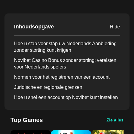
Inhoudsopgave
Hide
Hoe u stap voor stap uw Nederlands Aanbieding
zonder storting kunt krijgen
Novibet Casino Bonus zonder storting: vereisten
voor Nederlands spelers
Normen voor het registreren van een account
Juridische en regionale grenzen
Hoe u snel een account op Novibet kunt instellen
voor Nederlands gebruikers
Stappen om een account aan te maken Stap voor
Top Games
Zie alles
stap Beschrijving
Een account bevestigen en voor de eerste keer