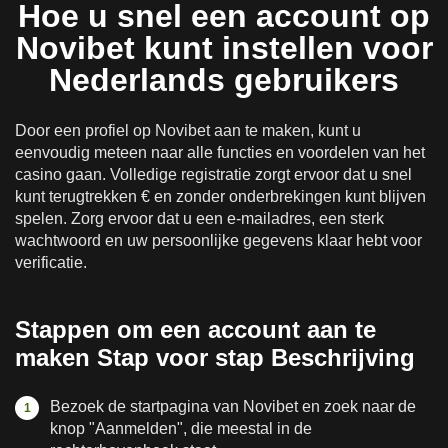
Hoe u snel een account op
Novibet kunt instellen voor
Nederlands gebruikers
Door een profiel op Novibet aan te maken, kunt u
eenvoudig meteen naar alle functies en voordelen van het
casino gaan. Volledige registratie zorgt ervoor dat u snel
kunt terugtrekken € en zonder onderbrekingen kunt blijven
spelen. Zorg ervoor dat u een e-mailadres, een sterk
wachtwoord en uw persoonlijke gegevens klaar hebt voor
verificatie.
Stappen om een account aan te
maken Stap voor stap Beschrijving
Bezoek de startpagina van Novibet en zoek naar de
knop "Aanmelden", die meestal in de