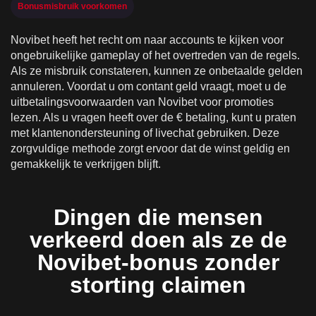
Bonusmisbruik voorkomen
Novibet heeft het recht om naar accounts te kijken voor
ongebruikelijke gameplay of het overtreden van de regels.
Als ze misbruik constateren, kunnen ze onbetaalde gelden
annuleren. Voordat u om contant geld vraagt, moet u de
uitbetalingsvoorwaarden van Novibet voor promoties
lezen. Als u vragen heeft over de € betaling, kunt u praten
met klantenondersteuning of livechat gebruiken. Deze
zorgvuldige methode zorgt ervoor dat de winst geldig en
gemakkelijk te verkrijgen blijft.
Dingen die mensen
verkeerd doen als ze de
Novibet-bonus zonder
storting claimen