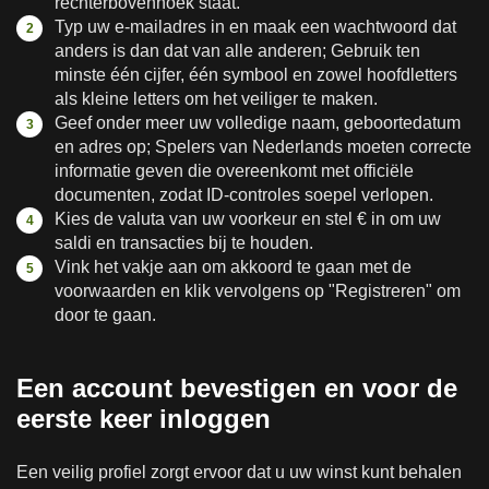
rechterbovenhoek staat.
Typ uw e-mailadres in en maak een wachtwoord dat
anders is dan dat van alle anderen; Gebruik ten
minste één cijfer, één symbool en zowel hoofdletters
als kleine letters om het veiliger te maken.
Geef onder meer uw volledige naam, geboortedatum
en adres op; Spelers van Nederlands moeten correcte
informatie geven die overeenkomt met officiële
documenten, zodat ID-controles soepel verlopen.
Kies de valuta van uw voorkeur en stel € in om uw
saldi en transacties bij te houden.
Vink het vakje aan om akkoord te gaan met de
voorwaarden en klik vervolgens op "Registreren" om
door te gaan.
Een account bevestigen en voor de
eerste keer inloggen
Een veilig profiel zorgt ervoor dat u uw winst kunt behalen