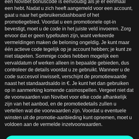
een Novibet bonuscode is eenvoudig als je er eenmaal
een hebt. Nadat u zich heeft aangemeld voor een account,
gaat u naar het gebruikersdashboard of het
promotiegebied. Voordat u een promotionele opt-in
bevestigt, moet u de code in het juiste veld invoeren. Zorg
ervoor dat er geen typefouten zijn, want verkeerde
vermeldingen maken de beloning ongeldig. Je kunt maar
één actieve code tegelijk op je account hebben; je kunt ze
niet stapelen. Sommige codes hebben mogelijk een
vervaldatum of werken alleen in bepaalde gebieden, dus
controleer de details voordat u ze gebruikt. Wanneer u de
code succesvol inwisselt, verschijnt de promotiewaarde
naast het standaardsaldo in €. Je kunt het dan gebruiken
op in aanmerking komende casinospellen. Vergeet niet dat
de voorwaarden van Novibet voor elke code afhankelijk
zijn van het aanbod, en de promotiedetails zullen u
vertellen wat die voorwaarden zijn. Voordat u eventuele
winsten uit de promotie-aanbieding kunt opnemen, moet u
voldoen aan de vermelde inzetvoorwaarden.