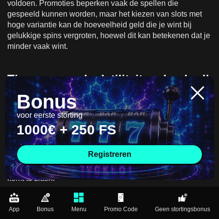
voldoen. Promoties beperken vaak de spellen die
gespeeld kunnen worden, maar het kiezen van slots met
hoge variantie kan de hoeveelheid geld die je wint bij
gelukkige spins vergroten, hoewel dit kan betekenen dat je
minder vaak wint.
Tips voor spelvolatiliteit en bankroll
Bonus
Games met lage variantie bieden u consistente, kleinere
overwinningen waarmee u aan uw inzetvereisten kunt
voor eerste storting
voldoen. Dit is handig om uw bonussaldo binnen € te
1000€ + 250 FS
houden en langer te spelen. Hogere volatiliteitsopties
daarentegen geven je de kans om veel geld te verdienen,
Registreren
maar je riskeert in elke fase slechts een klein deel van je
bonussaldo om te voorkomen dat je te snel zonder credits
komt te zitten.
Smart Bet Timing En Grootte
App
Bonus
Menu
Promo Code
Geen stortingsbonus