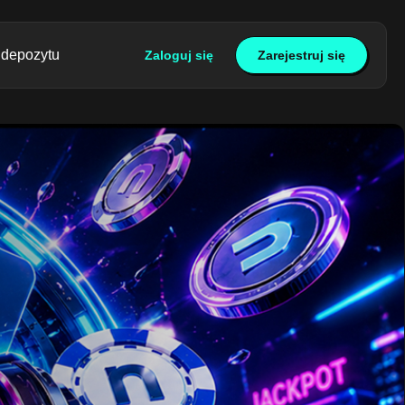
 depozytu
Zaloguj się
Zarejestruj się