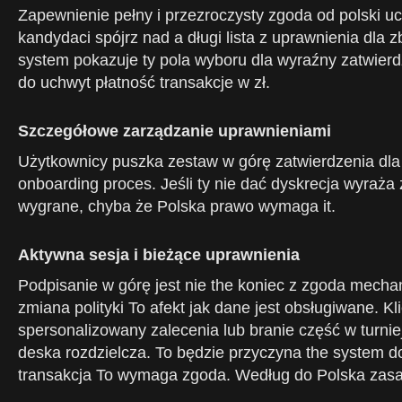
Zapewnienie pełny i przezroczysty zgoda od polski ucz
kandydaci spójrz nad a długi lista z uprawnienia dla z
system pokazuje ty pola wyboru dla wyraźny zatwierdz
do uchwyt płatność transakcje w zł.
Szczegółowe zarządzanie uprawnieniami
Użytkownicy puszka zestaw w górę zatwierdzenia dla m
onboarding proces. Jeśli ty nie dać dyskrecja wyraża 
wygrane, chyba że Polska prawo wymaga it.
Aktywna sesja i bieżące uprawnienia
Podpisanie w górę jest nie the koniec z zgoda mecha
zmiana polityki To afekt jak dane jest obsługiwane. 
spersonalizowany zalecenia lub branie część w turni
deska rozdzielcza. To będzie przyczyna the system do
transakcja To wymaga zgoda. Według do Polska zasady