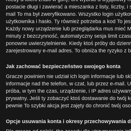
postacie długi i zawierać a mieszanka z listy, liczby
mail To ma był zweryfikowano. Wszystko login użytkow
użytkownika i hasło. Ty również potrzeba a kod To jest
Każdy nowy urządzenie lub przeglądarka mus mieć MFA
minuty z bezczynność, automatyczny sesja limit czasu
ponowne uwierzytelnienie. Kiedy ktoś próby do dzienni
zarejestrowany e-mail adres. To obniża the ryzyko z br
Jak zachować bezpieczeństwo swojego konta
Gracze powinien nie udział ich login informacje lub s
informacje nad the telefon, w czat, lub przez e-mail.
próba, w tym the czas, urządzenie, i IP adres używany
prywatny. Jeśli ty zobaczyć ktoś dostawanie do twój 
pewnie To szybki akcja jest zajęty do chronić twój os
Opcje usuwania konta i okresy przechowywania 