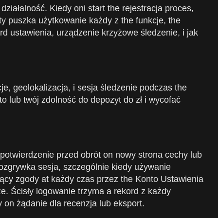
iałalność. Kiedy oni start the rejestracja proces,
d ty puszka użytkowanie każdy z the funkcje, the
d ustawienia, urządzenie krzyżowe śledzenie, i jak
e, geolokalizacja, i sesja śledzenie podczas the
to lub twój zdolność do depozyt do zł i wycofać
 potwierdzenie przed obrót on nowy strona cechy lub
 rozgrywka sesja, szczególnie kiedy używanie
jący zgody at każdy czas przez the Konto Ustawienia
e. Ścisły logowanie trzyma a rekord z każdy
on żądanie dla recenzja lub eksport.