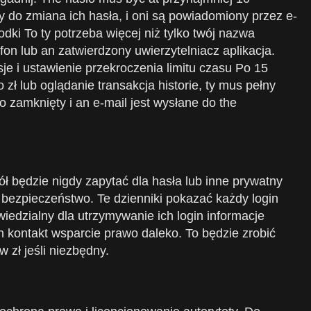
ny do zmiana ich hasła, i oni są powiadomiony przez e-
ki To ty potrzeba więcej niż tylko twój nazwa
efon lub an zatwierdzony uwierzytelniacz aplikacja.
e i ustawienie przekroczenia limitu czasu Po 15
ł lub oglądanie transakcja historie, ty mus pełny
o zamknięty i an e-mail jest wysłane do the
ół będzie nigdy zapytać dla hasła lub inne prywatny
a bezpieczeństwo. Te dzienniki pokazać każdy login
wiedzialny dla utrzymywanie ich login informacje
n kontakt wsparcie prawo daleko. To będzie zrobić
 zł jeśli niezbędny.