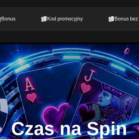
Bonus
Kod promocyjny
Bonus bez
Czas na Spin