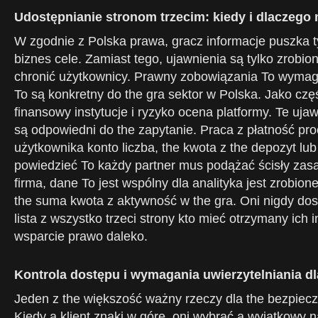
Udostępnianie stronom trzecim: kiedy i dlaczego
W zgodnie z Polska prawa, gracz informacje puszka ty
biznes cele. Zamiast tego, ujawnienia są tylko zrobion
chronić użytkownicy. Prawny zobowiązania To wymag
To są konkretny do the gra sektor w Polska. Jako czę
finansowy instytucje i ryzyko ocena platformy. Te ujawn
są odpowiedni do the zapytanie. Praca z płatność proc
użytkownika konto liczba, the kwota z the depozyt lu
powiedzieć To każdy partner mus podążać ścisły zasad
firma, dane To jest wspólny dla analityka jest zrobion
the suma kwota z aktywność w the gra. Oni nigdy dos
lista z wszystko trzeci strony kto mieć otrzymany ich 
wsparcie prawo daleko.
Kontrola dostępu i wymagania uwierzytelniania dl
Jeden z the większość ważny rzeczy dla the bezpiecze
Kiedy a klient znaki w górę, oni wybrać a wyjątkowy 