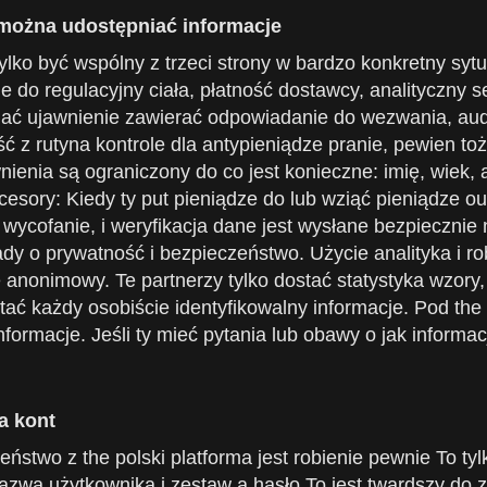
 można udostępniać informacje
lko być wspólny z trzeci strony w bardzo konkretny sytu
e do regulacyjny ciała, płatność dostawcy, analityczny se
ać ujawnienie zawierać odpowiadanie do wezwania, audy
ść z rutyna kontrole dla antypieniądze pranie, pewien t
ienia są ograniczony do co jest konieczne: imię, wiek, adr
esory: Kiedy ty put pieniądze do lub wziąć pieniądze out
b wycofanie, i weryfikacja dane jest wysłane bezpieczni
y o prywatność i bezpieczeństwo. Użycie analityka i rob
e anonimowy. Te partnerzy tylko dostać statystyka wzory, 
tać każdy osobiście identyfikowalny informacje. Pod the
informacje. Jeśli ty mieć pytania lub obawy o jak informa
a kont
ństwo z the polski platforma jest robienie pewnie To t
nazwa użytkownika i zestaw a hasło To jest twardszy do 