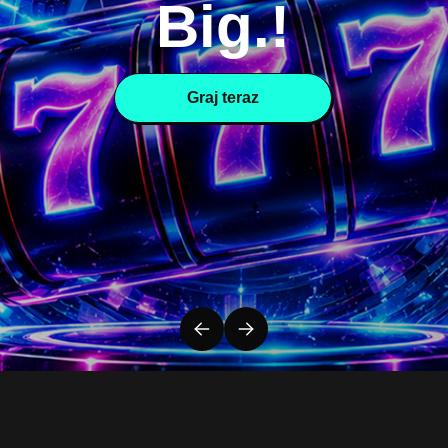
Big.!
Graj teraz